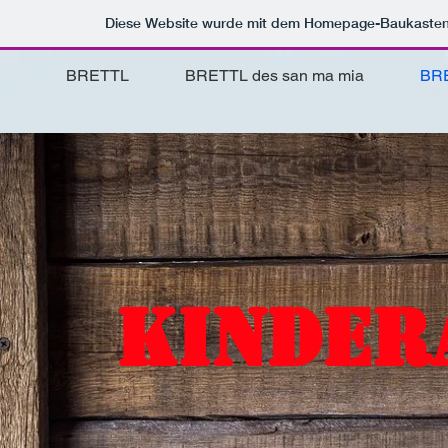
Diese Website wurde mit dem Homepage-Baukaste
BRETTL
BRETTL des san ma mia
BRE
Kinder