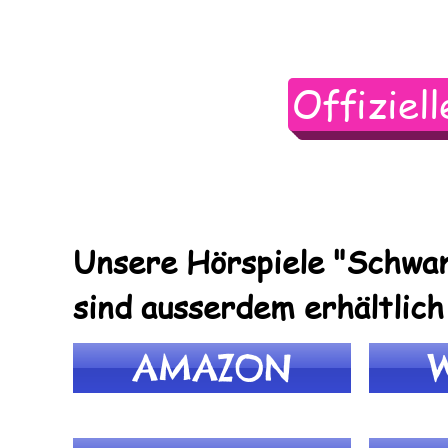
Offiziel
Unsere Hörspiele "Schwa
sind ausserdem erhältlich
AMAZON
W