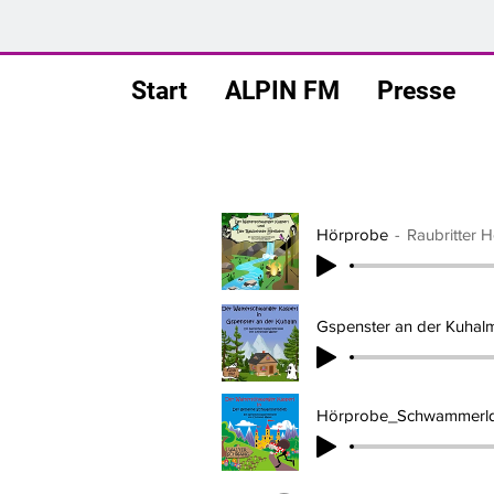
Start
ALPIN FM
Presse
Hörprobe
Raubritter 
Gspenster an der Kuhal
Hörprobe_Schwammerld