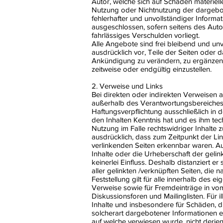
Autor, welche sich auf Schäden materielle
Nutzung oder Nichtnutzung der dargebo
fehlerhafter und unvollständiger Informa
ausgeschlossen, sofern seitens des Auto
fahrlässiges Verschulden vorliegt.
Alle Angebote sind frei bleibend und unv
ausdrücklich vor, Teile der Seiten ode
Ankündigung zu verändern, zu ergänzen,
zeitweise oder endgültig einzustellen.
2. Verweise und Links
Bei direkten oder indirekten Verweisen a
außerhalb des Verantwortungsbereiches 
Haftungsverpflichtung ausschließlich in d
den Inhalten Kenntnis hat und es ihm te
Nutzung im Falle rechtswidriger Inhalte z
ausdrücklich, dass zum Zeitpunkt der Lin
verlinkenden Seiten erkennbar waren. Auf
Inhalte oder die Urheberschaft der gelin
keinerlei Einfluss. Deshalb distanziert er 
aller gelinkten /verknüpften Seiten, die
Feststellung gilt für alle innerhalb des 
Verweise sowie für Fremdeinträge in vo
Diskussionsforen und Mailinglisten. Für il
Inhalte und insbesondere für Schäden, 
solcherart dargebotener Informationen ent
auf welche verwiesen wurde, nicht derjeni