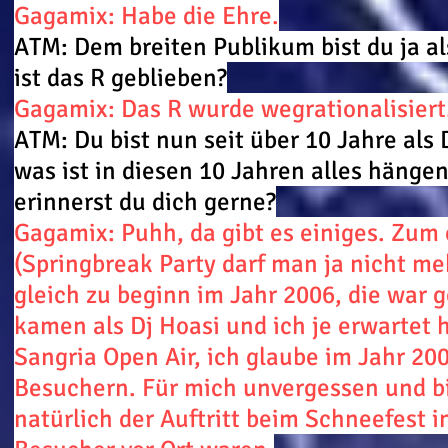
Gagamix: Habe die Ehre.
ATM: Dem breiten Publikum bist du ja a
ist das R geblieben?
Gagamix: Das R wurde wegrationalisiert.
ATM: Du bist nun seit über 10 Jahre als
was ist in diesen 10 Jahren alles hänge
erinnerst du dich gerne?
Gagamix: Puhh, da gibt es einiges. Zum 
(Springbreak Party darf man ja nicht me
gleich zu beginn im Jahr 2006, die war 
kamen als Dj Hoasi und ich je erwartet 
Sangria Open Air, ich glaube im Jahr 20
Besuchern. Für mich unvergessen und bi
natürlich der Auftritt beim Schneefest i