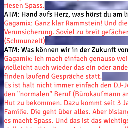
riesen Spass.
ATM: Hand aufs Herz, was hörst du am l
Gagamix: Ganz klar Rammstein! Und die
Verunsicherung. Soviel zu breit gefäch
(Schmunzelt)
ATM: Was können wir in der Zukunft von
Gagamix: Ich mach einfach genauso weit
vielleicht auch wieder das ein oder and
finden laufend Gespräche statt.
Es ist halt nicht immer einfach den DJ-J
den "normalen" Beruf (Bürokaufmann an
Hut zu bekommen. Dazu kommt seit 3 Jah
Familie. Die geht über alles. Aber bisla
es macht Spass. Und das ist das wichtig