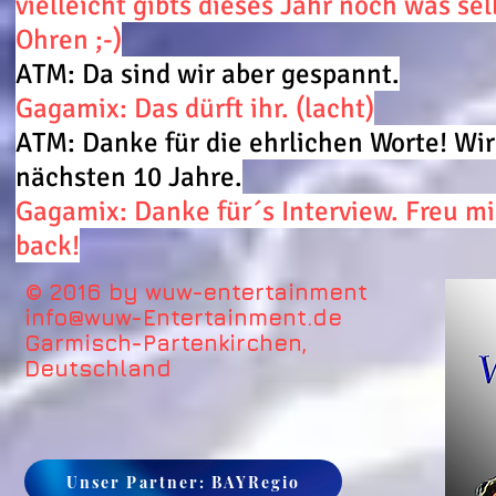
vielleicht gibts dieses Jahr noch was se
Ohren ;-)
ATM: Da sind wir aber gespannt.
Gagamix: Das dürft ihr. (lacht)
ATM: Danke für die ehrlichen Worte! Wir
nächsten 10 Jahre.
Gagamix: Danke für´s Interview. Freu mi
back!
© 2016 by wuw-entertainment
info@wuw-Entertainment.de
Garmisch-Partenkirchen,
Deutschland
Unser Partner: BAYRegio