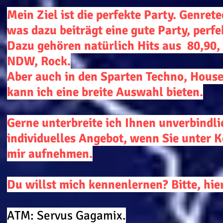
Mein Ziel ist die perfekte Party. Genrete
was dazu beiträgt eine gute Party, perf
Dazu gehören natürlich Hits aus 80,90, 
NDW, Rock.
Aber auch in den Sparten Techno, House
kann ich eine breite Auswahl bieten.
Gerne unterbreite ich Ihnen unverbindli
individuelles Angebot, wenn Sie unter 
mir aufnehmen.
Du willst mich kennenlernen? Bitte, hie
ATM: Servus Gagamix.