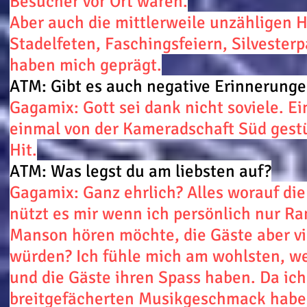
Besucher vor Ort waren.
Aber auch die mittlerweile unzähligen 
Stadelfeten, Faschingsfeiern, Silvester
haben mich geprägt.
ATM: Gibt es auch negative Erinnerung
Gagamix: Gott sei dank nicht soviele. E
einmal von der Kameradschaft Süd gestü
Hit.
ATM: Was legst du am liebsten auf?
Gagamix: Ganz ehrlich? Alles worauf di
nützt es mir wenn ich persönlich nur R
Manson hören möchte, die Gäste aber vi
würden? Ich fühle mich am wohlsten, wen
und die Gäste ihren Spass haben. Da ich
breitgefächerten Musikgeschmack habe